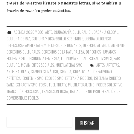
través de nuestros lienzos o nuestras letras, sino también a
través de nuestro poder colectivo.
AGENDA 2030 Y ODS
,
ARTE
,
CIUDADANÍA CULTURAL
,
CIUDADANÍA GLOBAL
,
CULTURA DE PAZ
,
CULTURA Y DESARROLLO SOSTENIBLE
,
DEBIDA DILIGENCIA
,
DEFENSORAS AMBIENTALES Y DE DERECHOS HUMANOS
,
DERECHO AL MEDIO AMBIENTE
,
DERECHOS CULTURALES
,
DERECHOS DE LA NATURALEZA
,
DERECHOS HUMANOS
,
ECOFEMINISMO
,
ECONOMÍA FEMINISTA
,
ECONOMÍA SOCIAL
,
EXTRACTIVISMOS
,
FAIR
CULTURE
,
MOVIMIENTOS SOCIALES
,
MULTILATERALISMO
ARTES
,
ARTISTAS
,
ARTISTS4TREATY
,
CAMBIO CLIMÁTICO
,
CIENCIA
,
CREATIVIDAD
,
CREATIVIDAD
ARTÍSTICA
,
ECOFEMINISMO
,
ECOLOGISMO
,
ESTEFANÍA RODERO
,
ESTEFANÍA RODERO
SANZ
,
EXTRACTIVISMO
,
FOSSIL FUEL TREATY
,
MULTILATERALISMO
,
PODER COLECTIVO
,
TRANSICIÓN ECOSOCIAL
,
TRANSICIÓN JUSTA
,
TRATADO DE NO PROLIFERACIÓN DE
COMBUSTIBLES FÓSILES
Buscar
BUSCAR