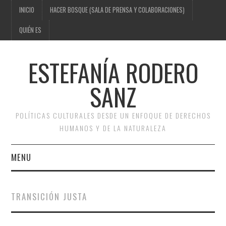
INICIO
HACER BOSQUE (SALA DE PRENSA Y COLABORACIONES)
QUIÉN ES
ESTEFANÍA RODERO
SANZ
POLÍTICAS CULTURALES DESDE UN ENFOQUE DE DERECHOS
HUMANOS Y DE LA NATURALEZA
MENU
INICIO
TRANSICIÓN JUSTA
HACER BOSQUE (SALA DE