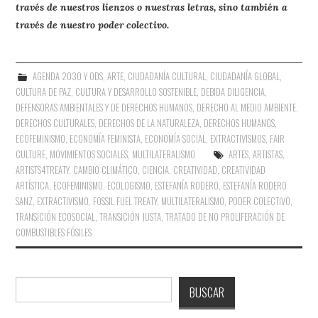
través de nuestros lienzos o nuestras letras, sino también a
través de nuestro poder colectivo.
AGENDA 2030 Y ODS
,
ARTE
,
CIUDADANÍA CULTURAL
,
CIUDADANÍA GLOBAL
,
CULTURA DE PAZ
,
CULTURA Y DESARROLLO SOSTENIBLE
,
DEBIDA DILIGENCIA
,
DEFENSORAS AMBIENTALES Y DE DERECHOS HUMANOS
,
DERECHO AL MEDIO AMBIENTE
,
DERECHOS CULTURALES
,
DERECHOS DE LA NATURALEZA
,
DERECHOS HUMANOS
,
ECOFEMINISMO
,
ECONOMÍA FEMINISTA
,
ECONOMÍA SOCIAL
,
EXTRACTIVISMOS
,
FAIR
CULTURE
,
MOVIMIENTOS SOCIALES
,
MULTILATERALISMO
ARTES
,
ARTISTAS
,
ARTISTS4TREATY
,
CAMBIO CLIMÁTICO
,
CIENCIA
,
CREATIVIDAD
,
CREATIVIDAD
ARTÍSTICA
,
ECOFEMINISMO
,
ECOLOGISMO
,
ESTEFANÍA RODERO
,
ESTEFANÍA RODERO
SANZ
,
EXTRACTIVISMO
,
FOSSIL FUEL TREATY
,
MULTILATERALISMO
,
PODER COLECTIVO
,
TRANSICIÓN ECOSOCIAL
,
TRANSICIÓN JUSTA
,
TRATADO DE NO PROLIFERACIÓN DE
COMBUSTIBLES FÓSILES
Buscar
BUSCAR