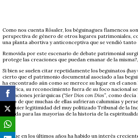
Como nos cuenta Rössler, los béguinagues flamencos son u
perspectiva de género de otros lugares patrimoniales, com
una planta abortiva y anticonceptiva que se vendió tanto 
Removida por este escenario de debate patrimonial surgió
protege las creaciones que puedan emanar de la misma?,
Si bien se suelen citar repetidamente los beguinatos (hay
cierto que el patrimonio documental asociado a las begu
ha encontrado aún como se merece su lugar en el canon li
histórica, su reconocimiento fuera de su foco nacional s
mediaciones jerárquicas (
“Ser Dios con Dios”
, como decía 
hecho de que muchas de ellas sufrieran calumnias y pers
cualquier legitimidad del muy politizado Tribunal de la In
pérdida para las mayorías de la historia de la espirituali
Aunque en los últimos años ha habido un interés crecient