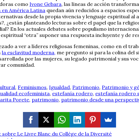
sadoras como
Ivone Gebara
, las líneas de acción transforma
a en América Latina
quedan aún reducidos a espacios especi
rnativas desde la propia vivencia y lenguaje espiritual al
?, ¿están planteando lecturas sobre el papel que la religio
l? En los actuales debates sobre populismo internacional y
espiritual “otra” suponer una respuesta incluyente y de re
ezado a ver a líderes religiosas femeninas, como en el tra
n
la esclavitud moderna,
me pregunto si para la colina del 
 desarrollada por las mujeres, su legado patrimonial y sus 
rar comunidad.
ultural
,
Feminismos
,
Igualdad
,
Patrimonio
,
Patrimonio y g
tualidad ecofeminista
,
estefanía rodero
,
estefanía rodero 
arita Porete
,
patrimonio
,
patrimonio desde una perspecti
 sobre Le Livre Blanc du Collége de la Diversité