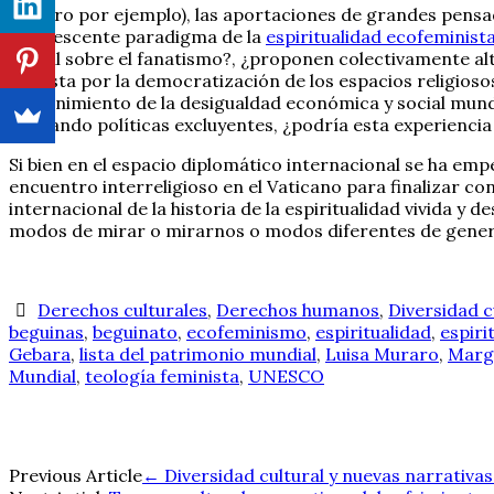
Muraro por ejemplo), las aportaciones de grandes pen
efervescente paradigma de la
espiritualidad ecofeminist
actual sobre el fanatismo?, ¿proponen colectivamente alte
apuesta por la democratización de los espacios religiosos
sostenimiento de la desigualdad económica y social mundia
apoyando políticas excluyentes, ¿podría esta experiencia 
Si bien en el espacio diplomático internacional se ha emp
encuentro interreligioso en el Vaticano para finalizar co
internacional de la historia de la espiritualidad vivida y
modos de mirar o mirarnos o modos diferentes de gene
Derechos culturales
,
Derechos humanos
,
Diversidad c
beguinas
,
beguinato
,
ecofeminismo
,
espiritualidad
,
espiri
Gebara
,
lista del patrimonio mundial
,
Luisa Muraro
,
Marg
Mundial
,
teología feminista
,
UNESCO
Navegación
Previous Article
←
Diversidad cultural y nuevas narrativas: