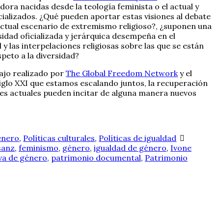
dora nacidas desde la teología feminista o el actual y
alizados. ¿Qué pueden aportar estas visiones al debate
 actual escenario de extremismo religioso?, ¿suponen una
sidad oficializada y jerárquica desempeña en el
 las interpelaciones religiosas sobre las que se están
speto a la diversidad?
bajo realizado por
The Global Freedom Network
y el
siglo XXI que estamos escalando juntos, la recuperación
voces actuales pueden incitar de alguna manera nuevos
énero
,
Políticas culturales
,
Políticas de igualdad
sanz
,
feminismo
,
género
,
igualdad de género
,
Ivone
va de género
,
patrimonio documental
,
Patrimonio