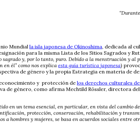
“Durante 
onio Mundial
la isla japonesa de Okinoshima
, dedicada al cu
esignación para la misma Lista de los Sitios Sagrados y R
io sagrado y, por lo tanto, puro. Debido a la menstruación y a
ran en él” como nos explica
esta guía turística japonesa
)
provoc
rspectiva de género y la propia Estrategia en materia de
l reconocimiento y protección de
los derechos culturales de
va de género, como afirma Mechtild Rössler, directora del
tido en un tema esencial, en particular, en vista del cambio 
tificación, protección, conservación, rehabilitación y transmi
ios a hombres y mujeres, se basa en acuerdos sociales entre o