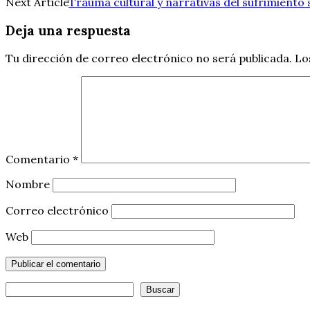
Next Article
Trauma cultural y narrativas del sufrimiento 
de
Deja una respuesta
entradas
Tu dirección de correo electrónico no será publicada.
Lo
Comentario
*
Nombre
Correo electrónico
Web
Buscar
Buscar