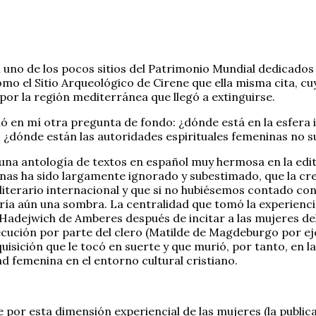
no de los pocos sitios del Patrimonio Mundial dedicados a 
o el Sitio Arqueológico de Cirene que ella misma cita, cuy
por la región mediterránea que llegó a extinguirse.
 en mí otra pregunta de fondo: ¿dónde está en la esfera in
 ¿dónde están las autoridades espirituales femeninas no 
 una antología de textos en español muy hermosa en la edit
inas ha sido largamente ignorado y subestimado, que la cr
terario internacional y que si no hubiésemos contado con e
ería aún una sombra. La centralidad que tomó la experienci
Hadejwich de Amberes después de incitar a las mujeres del
ecución por parte del clero (Matilde de Magdeburgo por e
quisición que le tocó en suerte y que murió, por tanto, en l
dad femenina en el entorno cultural cristiano.
e por esta dimensión experiencial de las mujeres (la publi