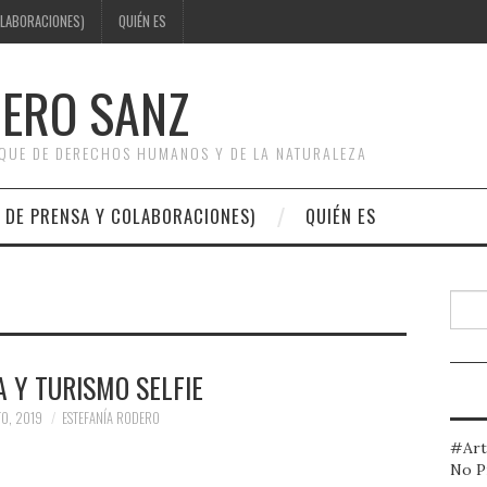
OLABORACIONES)
QUIÉN ES
DERO SANZ
OQUE DE DERECHOS HUMANOS Y DE LA NATURALEZA
 DE PRENSA Y COLABORACIONES)
QUIÉN ES
Busc
 Y TURISMO SELFIE
O, 2019
ESTEFANÍA RODERO
#Art
No P