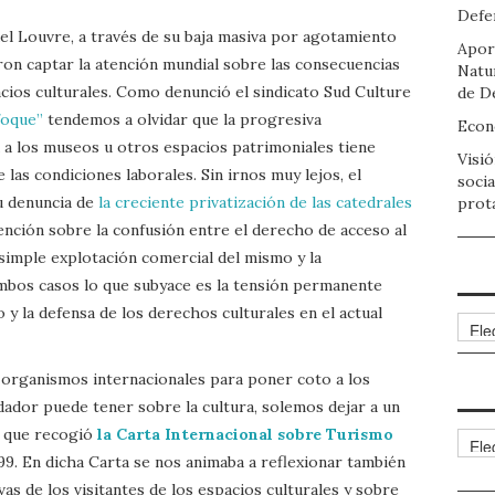
Defen
el Louvre, a través de su baja masiva por agotamiento
Apor
ron captar la atención mundial sobre las consecuencias
Natu
cios culturales. Como denunció el sindicato Sud Culture
de D
foque”
tendemos a olvidar que la progresiva
Econo
a a los museos u otros espacios patrimoniales tiene
Visió
las condiciones laborales. Sin irnos muy lejos, el
socia
su denuncia de
la creciente privatización de las catedrales
prot
tención sobre la confusión entre el derecho de acceso al
 simple explotación comercial del mismo y la
ambos casos lo que subyace es la tensión permanente
 la defensa de los derechos culturales en el actual
Arch
 organismos internacionales para poner coto a los
dor puede tener sobre la cultura, solemos dejar a un
s que recogió
la Carta Internacional sobre Turismo
Cate
999. En dicha Carta se nos animaba a reflexionar también
as de los visitantes de los espacios culturales y sobre