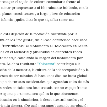
proteger el tejido de cultura comunitaria frente al
r mimar presupuestaria ni laboralmente hablando, con la
s, planes consistentes y a largo plazo de educación
 infancia, ¿quién dicta lo que significa tener una
 esta dejación de la mediación, sustituida por la
iza en los “me gusta”, fue el caso denunciado hace unos
s “turistificadas” al Monumento al Holocausto en Berlín.
dos en el Memorial y publicados en diferentes redes
n fotomontaje cambiando la imagen del monumento por
sto. La obra resultante
“Yolocaust”
contribuyó a la
ación de la memoria, la cultura de la sobreexposición y la
deseo de ser mirados. Si hace unos días se hacía global
rupo de turistas occidentales que aguardan colas de más
us redes sociales una foto trucada con un espejo frente
pregunta pertinente sea qué es lo que obtenemos
asadas en la simulación, la descontextualización y el
riencia directa. ¿De quién estamos buscando aprobación