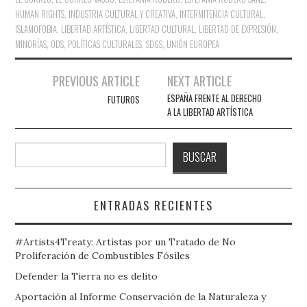
HUMAN RIGHTS
,
INDUSTRIA CULTURAL Y CREATIVA
,
INTERMITENCIA CULTURAL
,
ISLAMOFOBIA
,
LIBERTAD ARTÍSTICA
,
LIBERTAD CULTURAL
,
LIBERTAD DE EXPRESIÓN
,
MINORÍAS
,
ODS
,
POLÍTICAS CULTURALES
,
SDGS
,
UNIÓN EUROPEA
Navegación
PREVIOUS ARTICLE
NEXT ARTICLE
de
ESPAÑA FRENTE AL DERECHO
FUTUROS
A LA LIBERTAD ARTÍSTICA
entradas
Buscar
BUSCAR
ENTRADAS RECIENTES
#Artists4Treaty: Artistas por un Tratado de No
Proliferación de Combustibles Fósiles
Defender la Tierra no es delito
Aportación al Informe Conservación de la Naturaleza y