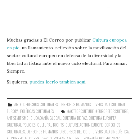
Muchas gracias a El Correo por publicar
Cultura europea
en pie
, un llamamiento-reflexión sobre la movilización del
sector cultural europeo en defensa de la diversidad y la
libertad artística ante el nuevo ciclo electoral. Para sumar.
Siempre.
Si quieres,
puedes leerlo también aquí
.
ARTE
,
DERECHOS CULTURALES
,
DERECHOS HUMANOS
,
DIVERSIDAD CULTURAL
,
EUROPA
,
POLÍTICAS CULTURALES
#ACTFORCULTURE
,
#EUROPEFORCULTURE
,
ANTISEMITISMO
,
CIUDADANÍA GLOBAL
,
CULTURA DE PAZ
,
CULTURA EUROPEA
,
CULTURAL POLICIES
,
CULTURAL RIGHTS
,
CULTURE ACTION EUROPE
,
DERECHOS
CULTURALES
,
DERECHOS HUMANOS
,
DISCURSOS DEL ODIO
,
DIVERSIDAD LINGÜÍSTICA
,
EL CORREO
,
EL CORREO VASCO
,
ESTEFANÍA RODERO
,
ESTEFANÍA RODERO SANZ
,