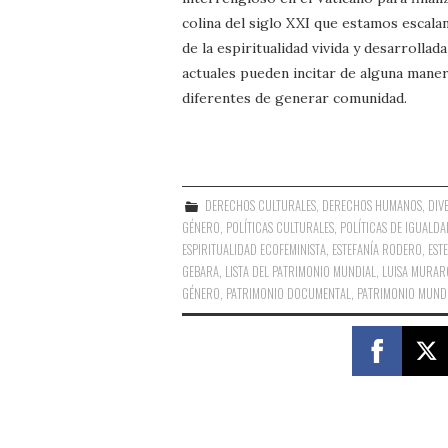
colina del siglo XXI que estamos escalan
de la espiritualidad vivida y desarrolla
actuales pueden incitar de alguna man
diferentes de generar comunidad.
DERECHOS CULTURALES
,
DERECHOS HUMANOS
,
DIV
GÉNERO
,
POLÍTICAS CULTURALES
,
POLÍTICAS DE IGUALDA
ESPIRITUALIDAD ECOFEMINISTA
,
ESTEFANÍA RODERO
,
EST
GEBARA
,
LISTA DEL PATRIMONIO MUNDIAL
,
LUISA MURAR
GÉNERO
,
PATRIMONIO DOCUMENTAL
,
PATRIMONIO MUND