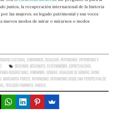
do juntos, la recuperación internacional de la historia
da por las mujeres, su legado patrimonial y sus voces
era nuevos modos de mirar o mirarnos o modos
ERSIDAD CULTURAL
,
FEMINISMOS
,
IGUALDAD
,
PATRIMONIO
,
PATRIMONIO Y
D
BEGUINAS
,
BEGUINATO
,
ECOFEMINISMO
,
ESPIRITUALIDAD
,
EFANÍA RODERO SANZ
,
FEMINISMO
,
GÉNERO
,
IGUALDAD DE GÉNERO
,
IVONE
O
,
MARGARITA PORETE
,
PATRIMONIO
,
PATRIMONIO DESDE UNA PERSPECTIVA DE
IAL
,
TEOLOGÍA FEMINISTA
,
UNESCO