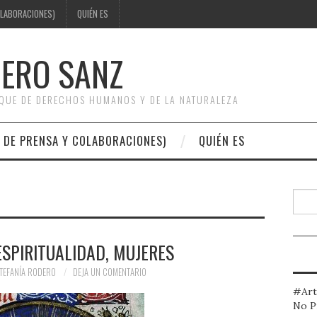
OLABORACIONES)
QUIÉN ES
DERO SANZ
OQUE DE DERECHOS HUMANOS Y DE LA NATURALEZA
 DE PRENSA Y COLABORACIONES)
QUIÉN ES
Busc
ESPIRITUALIDAD, MUJERES
TEFANÍA RODERO
DEJA UN COMENTARIO
#Art
No P