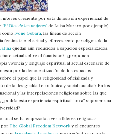
n interés creciente por esta dimensión experiencial de
de
“El Dios de las mujeres”
de Luisa Muraro por ejemplo),
as como
Ivone Gebara
, las líneas de acción
a feminista o el actual y efervescente paradigma de la
Latina
quedan aún reducidos a espacios especializados.
debate actual sobre el fanatismo?, ¿proponen
pia vivencia y lenguaje espiritual al actual escenario de
uesta por la democratización de los espacios
obre el papel que la religiosidad oficializada y
o de la desigualdad económica y social mundial? En los
acional y las interpelaciones religiosas sobre las que
, ¿podría esta experiencia espiritual “otra” suponer una
diversidad?
acional se ha empezado a ver a líderes religiosas
o por
The Global Freedom Network
y el encuentro
izar con
la esclavitud moderna,
me pregunto si para la