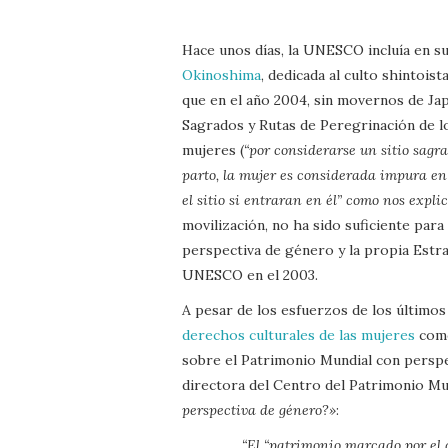
Hace unos días, la UNESCO incluía en s
Okinoshima
, dedicada al culto shintois
que en el año 2004, sin movernos de Japó
Sagrados y Rutas de Peregrinación de l
mujeres (
“por considerarse un sitio sagra
parto, la mujer es considerada impura en
el sitio si entraran en él” como nos expli
movilización, no ha sido suficiente para
perspectiva de género y la propia Estr
UNESCO en el 2003.
A pesar de los esfuerzos de los último
derechos culturales de las mujeres
como
sobre el Patrimonio Mundial con perspe
directora del Centro del Patrimonio Mun
perspectiva de género?»
:
“El “patrimonio marcado por el 