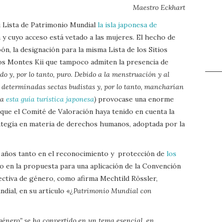
Maestro Eckhart
u Lista de Patrimonio Mundial
la isla japonesa de
ta y cuyo acceso está vetado a las mujeres. El hecho de
n, la designación para la misma Lista de los Sitios
os Montes Kii que tampoco admiten la presencia de
do y, por lo tanto, puro. Debido a la menstruación y al
 determinadas sectas budistas y, por lo tanto, mancharían
ca
esta guía turística japonesa
)
provocase una enorme
 que el Comité de Valoración haya tenido en cuenta la
ategia en materia de derechos humanos, adoptada por la
s años tanto en el reconocimiento y protección de
los
 en la propuesta para una aplicación de la Convención
ctiva de género, como afirma Mechtild Rössler,
dial, en su artículo «
¿Patrimonio Mundial con
género” se ha convertido en un tema esencial, en