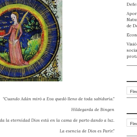
Defen
Apor
Natu
de D
Econo
Visió
socia
prot
Arch
“Cuando Adán miró a Eva quedó lleno de toda sabiduría.”
Hildegarda de Bingen
da la eternidad Dios está en la cama de parto dando a luz.
Cate
La esencia de Dios es Parir.”