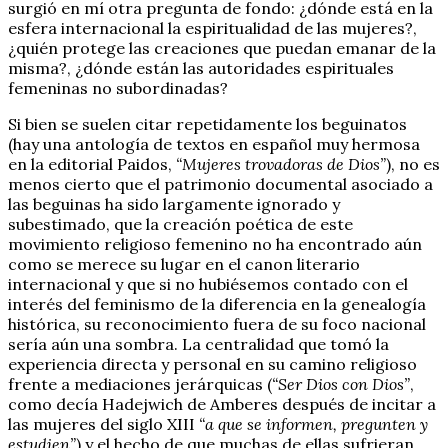
surgió en mí otra pregunta de fondo: ¿dónde está en la
esfera internacional la espiritualidad de las mujeres?,
¿quién protege las creaciones que puedan emanar de la
misma?, ¿dónde están las autoridades espirituales
femeninas no subordinadas?
Si bien se suelen citar repetidamente los beguinatos
(hay una antología de textos en español muy hermosa
en la editorial Paidos,
“Mujeres trovadoras de Dios”
), no es
menos cierto que el patrimonio documental asociado a
las beguinas ha sido largamente ignorado y
subestimado, que la creación poética de este
movimiento religioso femenino no ha encontrado aún
como se merece su lugar en el canon literario
internacional y que si no hubiésemos contado con el
interés del feminismo de la diferencia en la genealogía
histórica, su reconocimiento fuera de su foco nacional
sería aún una sombra. La centralidad que tomó la
experiencia directa y personal en su camino religioso
frente a mediaciones jerárquicas (
“Ser Dios con Dios”
,
como decía Hadejwich de Amberes después de incitar a
las mujeres del siglo XIII
“a que se informen, pregunten y
estudien”
) y el hecho de que muchas de ellas sufrieran