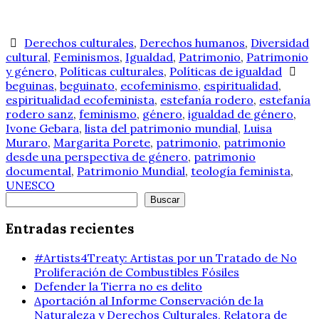
Derechos culturales
,
Derechos humanos
,
Diversidad
cultural
,
Feminismos
,
Igualdad
,
Patrimonio
,
Patrimonio
y género
,
Políticas culturales
,
Políticas de igualdad
beguinas
,
beguinato
,
ecofeminismo
,
espiritualidad
,
espiritualidad ecofeminista
,
estefanía rodero
,
estefanía
rodero sanz
,
feminismo
,
género
,
igualdad de género
,
Ivone Gebara
,
lista del patrimonio mundial
,
Luisa
Muraro
,
Margarita Porete
,
patrimonio
,
patrimonio
desde una perspectiva de género
,
patrimonio
documental
,
Patrimonio Mundial
,
teología feminista
,
UNESCO
Buscar
Buscar
Entradas recientes
#Artists4Treaty: Artistas por un Tratado de No
Proliferación de Combustibles Fósiles
Defender la Tierra no es delito
Aportación al Informe Conservación de la
Naturaleza y Derechos Culturales, Relatora de