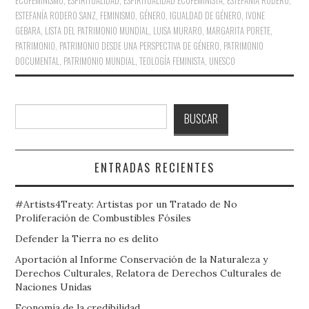
ECOFEMINISMO
,
ESPIRITUALIDAD
,
ESPIRITUALIDAD ECOFEMINISTA
,
ESTEFANÍA RODERO
,
ESTEFANÍA RODERO SANZ
,
FEMINISMO
,
GÉNERO
,
IGUALDAD DE GÉNERO
,
IVONE
GEBARA
,
LISTA DEL PATRIMONIO MUNDIAL
,
LUISA MURARO
,
MARGARITA PORETE
,
PATRIMONIO
,
PATRIMONIO DESDE UNA PERSPECTIVA DE GÉNERO
,
PATRIMONIO
DOCUMENTAL
,
PATRIMONIO MUNDIAL
,
TEOLOGÍA FEMINISTA
,
UNESCO
Buscar
BUSCAR
ENTRADAS RECIENTES
#Artists4Treaty: Artistas por un Tratado de No
Proliferación de Combustibles Fósiles
Defender la Tierra no es delito
Aportación al Informe Conservación de la Naturaleza y
Derechos Culturales, Relatora de Derechos Culturales de
Naciones Unidas
Economía de la credibilidad