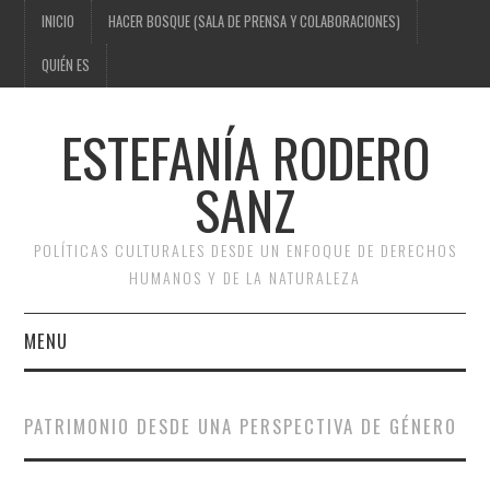
INICIO
HACER BOSQUE (SALA DE PRENSA Y COLABORACIONES)
QUIÉN ES
ESTEFANÍA RODERO
SANZ
POLÍTICAS CULTURALES DESDE UN ENFOQUE DE DERECHOS
HUMANOS Y DE LA NATURALEZA
MENU
INICIO
PATRIMONIO DESDE UNA PERSPECTIVA DE GÉNERO
HACER BOSQUE (SALA DE