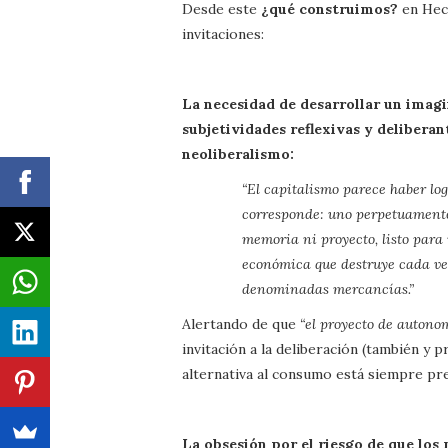
Desde este
¿qué construimos?
en Hec
invitaciones:
La necesidad de desarrollar un imag
subjetividades reflexivas y deliberan
neoliberalismo:
“El capitalismo parece haber logr
corresponde: uno perpetuamente 
memoria ni proyecto, listo para
económica que destruye cada vez
denominadas mercancías.”
Alertando de que
“el proyecto de autono
invitación a la deliberación (también y 
alternativa al consumo está siempre pr
La obsesión por el riesgo de que lo