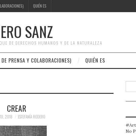
OLABORACIONES)
QUIÉN ES
DERO SANZ
OQUE DE DERECHOS HUMANOS Y DE LA NATURALEZA
 DE PRENSA Y COLABORACIONES)
QUIÉN ES
Busc
CREAR
TO, 2018
ESTEFANÍA RODERO
#Art
No P