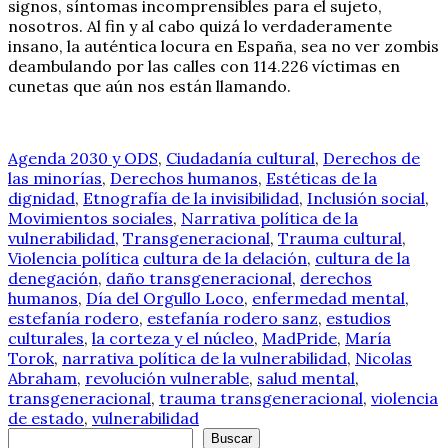
signos, síntomas incomprensibles para el sujeto,
nosotros. Al fin y al cabo quizá lo verdaderamente
insano, la auténtica locura en España, sea no ver zombis
deambulando por las calles con 114.226 víctimas en
cunetas que aún nos están llamando.
Agenda 2030 y ODS
,
Ciudadanía cultural
,
Derechos de
las minorías
,
Derechos humanos
,
Estéticas de la
dignidad
,
Etnografía de la invisibilidad
,
Inclusión social
,
Movimientos sociales
,
Narrativa política de la
vulnerabilidad
,
Transgeneracional
,
Trauma cultural
,
Violencia política
cultura de la delación
,
cultura de la
denegación
,
daño transgeneracional
,
derechos
humanos
,
Día del Orgullo Loco
,
enfermedad mental
,
estefanía rodero
,
estefanía rodero sanz
,
estudios
culturales
,
la corteza y el núcleo
,
MadPride
,
María
Torok
,
narrativa política de la vulnerabilidad
,
Nicolas
Abraham
,
revolución vulnerable
,
salud mental
,
transgeneracional
,
trauma transgeneracional
,
violencia
de estado
,
vulnerabilidad
Buscar
Buscar