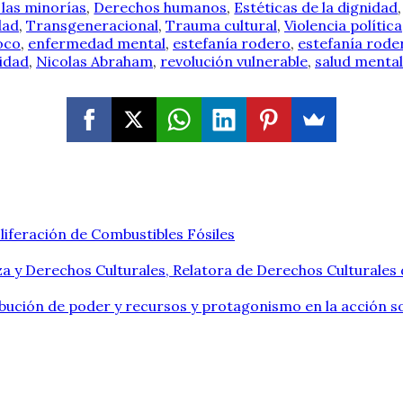
las minorías
,
Derechos humanos
,
Estéticas de la dignidad
dad
,
Transgeneracional
,
Trauma cultural
,
Violencia política
oco
,
enfermedad mental
,
estefanía rodero
,
estefanía rode
lidad
,
Nicolas Abraham
,
revolución vulnerable
,
salud mental
liferación de Combustibles Fósiles
a y Derechos Culturales, Relatora de Derechos Culturales
ribución de poder y recursos y protagonismo en la acción so