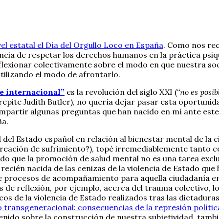
el estatal el Día del Orgullo Loco en España
. Como nos rec
encia de respetar los derechos humanos en la práctica psiqu
lexionar colectivamente sobre el modo en que nuestra so
ntilizando el modo de afrontarlo.
e internacional”
es la revolución del siglo XXI (
“no es posi
, repite Judith Butler), no quería dejar pasar esta oportuni
mpartir algunas preguntas que han nacido en mí ante este 
ña.
el Estado español en relación al bienestar mental de la c
 creación de sufrimiento?), topé irremediablemente tanto 
ndo que la promoción de salud mental no es una tarea excl
ecién nacida de las cenizas de la violencia de Estado que 
de procesos de acompañamiento para aquella ciudadanía en 
 de reflexión, por ejemplo, acerca del trauma colectivo, lo
os de la violencia de Estado realizados tras las dictadura
 transgeneracional: consecuencias de la represión polític
tenido sobre la construcción de nuestra subjetividad, tamb