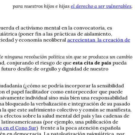
para nuestros hijos e hijas
el derecho a ser vulnerables
.
uerda el activismo mental en la convocatoria, es
iátrica (poner fin a las prácticas de aislamiento,
ciedad y economía neoliberal
acrecientan la creación de
ble ninguna revolución política sin que se produzca un cambio
dad, conjurando el riesgo de que
esta cita de país
pueda
futuro desfile de orgullo y dignidad de nuestro
iudadanía (¿cómo se podría incorporar la sensibilidad
con el papel facilitador como entorpecedor que puede
usivamente individual sino más bien una responsabilidad
ha bloqueado la verbalización e integración de su pasado
la que este sufrimiento colectivo y común se manifiesta.
s efectos sobre la salud mental del país y las cadenas de
s latinoamericanas (por ejemplo, una publicación de
a en el Cono Sur
) frente a la poca atención española
ién en democracia. La patologización psiquiátrica, por