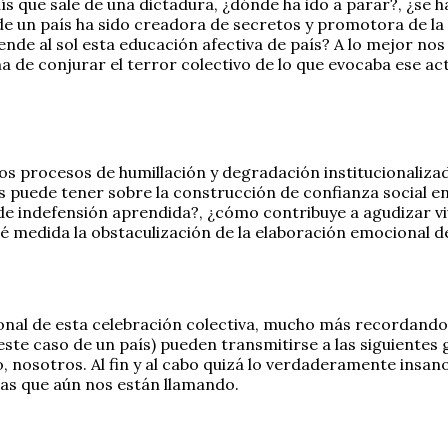
s que sale de una dictadura, ¿dónde ha ido a parar?, ¿se ha
de un país ha sido creadora de secretos y promotora de la
nde al sol esta educación afectiva de país? A lo mejor nos
de conjurar el terror colectivo de lo que evocaba ese ac
os procesos de humillación y degradación institucionalizad
puede tener sobre la construcción de confianza social en e
 de indefensión aprendida?, ¿cómo contribuye a agudizar v
ué medida la obstaculización de la elaboración emocional de
nal de esta celebración colectiva, mucho más recordando
 este caso de un país) pueden transmitirse a las siguien
, nosotros. Al fin y al cabo quizá lo verdaderamente insan
tas que aún nos están llamando.