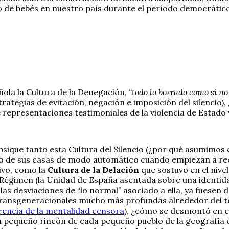
 de bebés en nuestro país durante el período democrático
ñola la Cultura de la Denegación,
“todo lo borrado como si no
trategias de evitación, negación e imposición del silencio
e representaciones testimoniales de la violencia de Estado
 psique tanto esta Cultura del Silencio (¿por qué asumimo
ro de sus casas de modo automático cuando empiezan a rec
tivo, como la
Cultura de la Delación
que sostuvo en el nivel
l Régimen (la Unidad de España asentada sobre una identid
las desviaciones de “lo normal” asociado a ella, ya fuesen de
s transgeneracionales mucho más profundas alrededor del t
erencia de la mentalidad censora
), ¿cómo se desmontó en e
pequeño rincón de cada pequeño pueblo de la geografía es