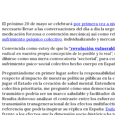
El próximo 20 de mayo se celebrará
por primera vez a niv
necesario llevar a las conversaciones del día a día la urg
medicación forzosa o contención mecánica) así como ref
sufrimiento psíquico colectivo
, individualizando y merca
Convencida como estoy de que la
“revolución vulnerabl
radical en nuestra propia concepción de lo posible y lo real
”
diluirse como una mera convocatoria “sectorial”, para co
sufrimiento psico-social colectivo hecho cuerpo en Espa
Preguntándome en primer lugar sobre la responsabilidad d
respecto al impacto de nuestras políticas públicas en la
jugar el Estado en la creación de salud mental. Entendie
colectiva prioritaria, me pregunté cómo una democracia r
traumático podría ser un marco saludable y facilitador 
Resulta doloroso analizar el contraste entre los esfuerzos
transmisión transgeneracional de los efectos multifacétic
referencia que podría inspirar su réplica en España:
Daño
frente a los efectos que la dimensión socio-histórica ha 