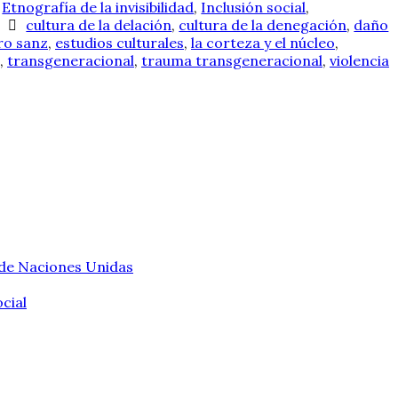
,
Etnografía de la invisibilidad
,
Inclusión social
,
cultura de la delación
,
cultura de la denegación
,
daño
ro sanz
,
estudios culturales
,
la corteza y el núcleo
,
,
transgeneracional
,
trauma transgeneracional
,
violencia
 de Naciones Unidas
cial