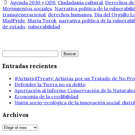
Agenda 2030 y ODS
,
Ciudadanía cultural
,
Derechos de 
Movimientos sociales
,
Narrativa política de la vulnerabili
transgeneracional
,
derechos humanos
,
Día del Orgullo L
MadPride
,
María Torok
,
narrativa política de la vulnerabi
de estado
,
vulnerabilidad
Buscar
Buscar
Entradas recientes
#Artists4Treaty: Artistas por un Tratado de No Pro
Defender la Tierra no es delito
Aportación al Informe Conservación de la Naturalez
Economía de la credibilidad
Visión socio-ecológica de la innovación social: dist
Archivos
Archivos