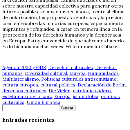
sobre nuestra capacidad colectiva para generar otros
futuros posibles, se nos convoca ahora, frente al clima
de polarización, las propuestas xenófobas y la presión
creciente sobre las minorías europeas, especialmente
migrantes y refugiados, a estar en primera línea en la
protección de los derechos humanos y la democracia
en Europa. Estoy convencida de que sabremos hacerlo.
Ya lo hicimos muchas veces. Willcommen im Cabaret.
Agenda 2030 y ODS
,
Derechos culturales
,
Derechos
humanos
,
Diversidad cultural
,
Europa
,
Humanidades
,
Multilateralismo
,
Políticas culturales
antisemitismo
,
cultura europea
,
cultural policies
,
Declaración de Berlin
,
derechos culturales
,
Die Vielen
,
estefanía rodero
,
estefanía rodero sanz
,
Europa
,
islamofobia
,
políticas
culturales
,
Unión Europea
Buscar
Buscar
Entradas recientes