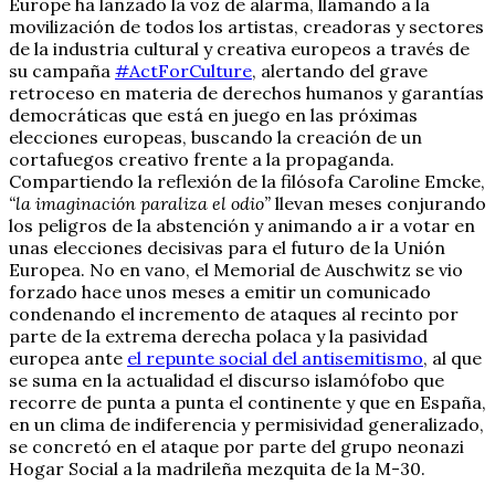
Europe ha lanzado la voz de alarma, llamando a la
movilización de todos los artistas, creadoras y sectores
de la industria cultural y creativa europeos a través de
su campaña
#ActForCulture
, alertando del grave
retroceso en materia de derechos humanos y garantías
democráticas que está en juego en las próximas
elecciones europeas, buscando la creación de un
cortafuegos creativo frente a la propaganda.
Compartiendo la reflexión de la filósofa Caroline Emcke,
“la imaginación paraliza el odio”
llevan meses conjurando
los peligros de la abstención y animando a ir a votar en
unas elecciones decisivas para el futuro de la Unión
Europea. No en vano, el Memorial de Auschwitz se vio
forzado hace unos meses a emitir un comunicado
condenando el incremento de ataques al recinto por
parte de la extrema derecha polaca y la pasividad
europea ante
el repunte social del antisemitismo
, al que
se suma en la actualidad el discurso islamófobo que
recorre de punta a punta el continente y que en España,
en un clima de indiferencia y permisividad generalizado,
se concretó en el ataque por parte del grupo neonazi
Hogar Social a la madrileña mezquita de la M-30.