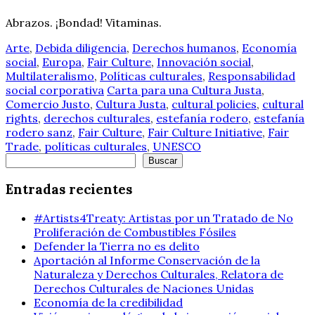
Abrazos. ¡Bondad! Vitaminas.
Arte
,
Debida diligencia
,
Derechos humanos
,
Economía
social
,
Europa
,
Fair Culture
,
Innovación social
,
Multilateralismo
,
Políticas culturales
,
Responsabilidad
social corporativa
Carta para una Cultura Justa
,
Comercio Justo
,
Cultura Justa
,
cultural policies
,
cultural
rights
,
derechos culturales
,
estefanía rodero
,
estefanía
rodero sanz
,
Fair Culture
,
Fair Culture Initiative
,
Fair
Trade
,
políticas culturales
,
UNESCO
Buscar
Buscar
Entradas recientes
#Artists4Treaty: Artistas por un Tratado de No
Proliferación de Combustibles Fósiles
Defender la Tierra no es delito
Aportación al Informe Conservación de la
Naturaleza y Derechos Culturales, Relatora de
Derechos Culturales de Naciones Unidas
Economía de la credibilidad