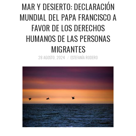
PRENSA Y
MAR Y DESIERTO: DECLARACIÓN
MUNDIAL DEL PAPA FRANCISCO A
COLABORACIONES)
FAVOR DE LOS DERECHOS
QUIÉN ES
HUMANOS DE LAS PERSONAS
MIGRANTES
28 AGOSTO, 2024
ESTEFANÍA RODERO