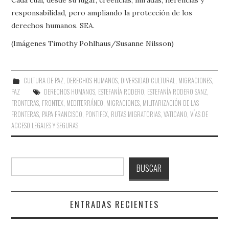
responsabilidad, pero ampliando la protección de los
derechos humanos. SEA.
(Imágenes Timothy Pohlhaus/Susanne Nilsson)
CULTURA DE PAZ
,
DERECHOS HUMANOS
,
DIVERSIDAD CULTURAL
,
MIGRACIONES
,
PAZ
DERECHOS HUMANOS
,
ESTEFANÍA RODERO
,
ESTEFANÍA RODERO SANZ
,
FRONTERAS
,
FRONTEX
,
MEDITERRÁNEO
,
MIGRACIONES
,
MILITARIZACIÓN DE LAS
FRONTERAS
,
PAPA FRANCISCO
,
PONTIFEX
,
RUTAS MIGRATORIAS
,
VATICANO
,
VÍAS DE
ACCESO LEGALES Y SEGURAS
Buscar
BUSCAR
ENTRADAS RECIENTES