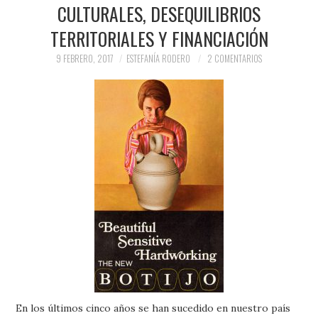
CULTURALES, DESEQUILIBRIOS
PRENSA Y
TERRITORIALES Y FINANCIACIÓN
COLABORACIONES)
9 FEBRERO, 2017
ESTEFANÍA RODERO
2 COMENTARIOS
QUIÉN ES
En los últimos cinco años se han sucedido en nuestro país