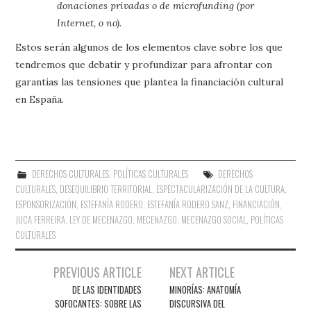
donaciones
privadas o de microfunding (por
Internet, o no).
Estos serán algunos de los elementos clave sobre los que
tendremos que debatir y profundizar para afrontar con
garantías las tensiones que plantea la financiación cultural
en España.
DERECHOS CULTURALES
,
POLÍTICAS CULTURALES
DERECHOS
CULTURALES
,
DESEQUILIBRIO TERRITORIAL
,
ESPECTACULARIZACIÓN DE LA CULTURA
,
ESPONSORIZACIÓN
,
ESTEFANÍA RODERO
,
ESTEFANÍA RODERO SANZ
,
FINANCIACIÓN
,
JUCA FERREIRA
,
LEY DE MECENAZGO
,
MECENAZGO
,
MECENAZGO SOCIAL
,
POLÍTICAS
CULTURALES
Navegación
PREVIOUS ARTICLE
NEXT ARTICLE
de
DE LAS IDENTIDADES
MINORÍAS: ANATOMÍA
SOFOCANTES: SOBRE LAS
DISCURSIVA DEL