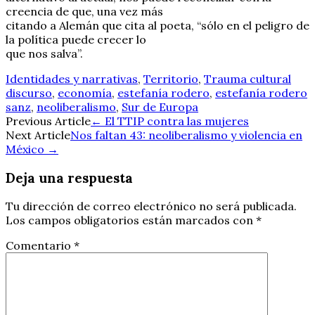
creencia de que, una vez más
citando a Alemán que cita al poeta, “sólo en el peligro de
la política puede crecer lo
que nos salva”.
Identidades y narrativas
,
Territorio
,
Trauma cultural
discurso
,
economía
,
estefanía rodero
,
estefanía rodero
sanz
,
neoliberalismo
,
Sur de Europa
Navegación
Previous Article
←
El TTIP contra las mujeres
Next Article
Nos faltan 43: neoliberalismo y violencia en
de
México
→
entradas
Deja una respuesta
Tu dirección de correo electrónico no será publicada.
Los campos obligatorios están marcados con
*
Comentario
*