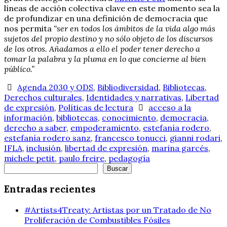
líneas de acción colectiva clave en este momento sea la
de profundizar en una definición de democracia que
nos permita
“ser en todos los ámbitos de la vida algo más
sujetos del propio destino y no sólo objeto de los discursos
de los otros. Añadamos a ello el poder tener derecho a
tomar la palabra y la pluma en lo que concierne al bien
público.”
Agenda 2030 y ODS
,
Bibliodiversidad
,
Bibliotecas
,
Derechos culturales
,
Identidades y narrativas
,
Libertad
de expresión
,
Políticas de lectura
acceso a la
información
,
bibliotecas
,
conocimiento
,
democracia
,
derecho a saber
,
empoderamiento
,
estefanía rodero
,
estefanía rodero sanz
,
francesco tonucci
,
gianni rodari
,
IFLA
,
inclusión
,
libertad de expresión
,
marina garcés
,
michele petit
,
paulo freire
,
pedagogía
Buscar
Buscar
Entradas recientes
#Artists4Treaty: Artistas por un Tratado de No
Proliferación de Combustibles Fósiles