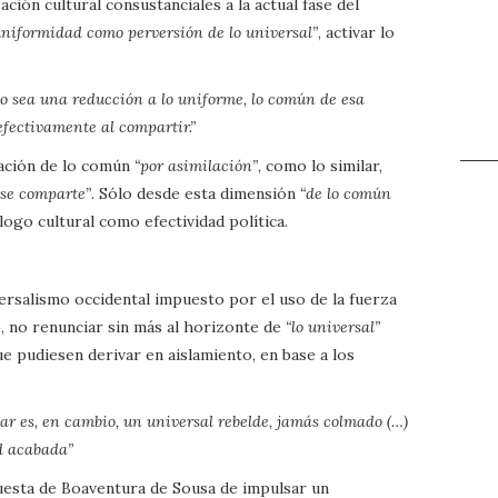
ión cultural consustanciales a la actual fase del
uniformidad como perversión de lo universal”
, activar lo
 sea una reducción a lo uniforme, lo común de esa
fectivamente al compartir.”
zación de lo común
“por asimilación”
, como lo similar,
 se comparte”
. Sólo desde esta dimensión
“de lo común
ogo cultural como efectividad política.
versalismo occidental impuesto por el uso de la fuerza
, no renunciar sin más al horizonte de
“lo universal”
e pudiesen derivar en aislamiento, en base a los
tar es, en cambio, un universal rebelde, jamás colmado (…)
ad acabada”
puesta de Boaventura de Sousa de impulsar un