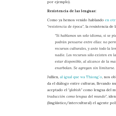
por ejemplo).
Resistencia de las lenguas:
Como ya hemos venido hablando
en otr
“resistencia de época”
, la resistencia de 
“Si hablamos un solo idioma, si se pi
podrán pensarse entre ellas: no perm
recursos culturales, y ante todo la l
nadie. Los recursos sólo existen en l
estar disponible, al alcance de la ma
enarbolan. Se agregan sin limitarse. 
Jullien,
al igual que wa Thiong´o
, nos ob
da el diálogo entre culturas, llevando n
aceptado el
“globish”
como lengua del mu
traducción como lengua del mundo”
, ide
(lingüístico/intercultural) el agente po