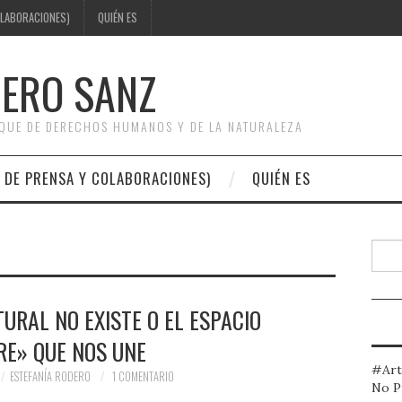
OLABORACIONES)
QUIÉN ES
DERO SANZ
OQUE DE DERECHOS HUMANOS Y DE LA NATURALEZA
 DE PRENSA Y COLABORACIONES)
QUIÉN ES
Busc
TURAL NO EXISTE O EL ESPACIO
RE» QUE NOS UNE
#Art
ESTEFANÍA RODERO
1 COMENTARIO
No P