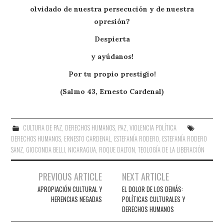
olvidado de nuestra persecución y de nuestra
opresión?
Despierta
y ayúdanos!
Por tu propio prestigio!
(Salmo 43, Ernesto Cardenal)
CULTURA DE PAZ
,
DERECHOS HUMANOS
,
PAZ
,
VIOLENCIA POLÍTICA
DERECHOS HUMANOS
,
ERNESTO CARDENAL
,
ESTEFANÍA RODERO
,
ESTEFANÍA RODERO
SANZ
,
GIOCONDA BELLI
,
NICARAGUA
,
ROQUE DALTON
,
TEOLOGÍA DE LA LIBERACIÓN
Navegación
PREVIOUS ARTICLE
NEXT ARTICLE
de
APROPIACIÓN CULTURAL Y
EL DOLOR DE LOS DEMÁS:
HERENCIAS NEGADAS
POLÍTICAS CULTURALES Y
entradas
DERECHOS HUMANOS