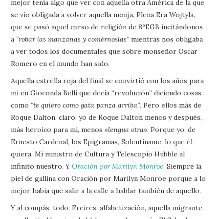
mejor tenía algo que ver con aquella otra América de la que
se vio obligada a volver aquella monja, Plena Era Wojtyla,
que se pasó aquel curso de religión de 8ºEGB incitándonos
a
“robar las manzanas y comérnoslas”
mientras nos obligaba
a ver todos los documentales que sobre monseñor Oscar
Romero en el mundo han sido.
Aquella estrella roja del final se convirtió con los años para
mí en Gioconda Belli que decía “revolución” diciendo cosas
como
“te quiero como gata panza arriba”
. Pero ellos más de
Roque Dalton, claro, yo de Roque Dalton menos y después,
más heroico para mí, menos
«lengua otra»
. Porque yo, de
Ernesto Cardenal, los Epigramas, Solentiname, lo que él
quiera. Mi ministro de Cultura y Telescopio Hubble al
infinito nuestro. Y
Oración por Marilyn Monroe
. Siempre la
piel de gallina con Oración por Marilyn Monroe porque a lo
mejor había que salir a la calle a hablar también de aquello.
Y al compás, todo, Freires, alfabetización, aquella migrante